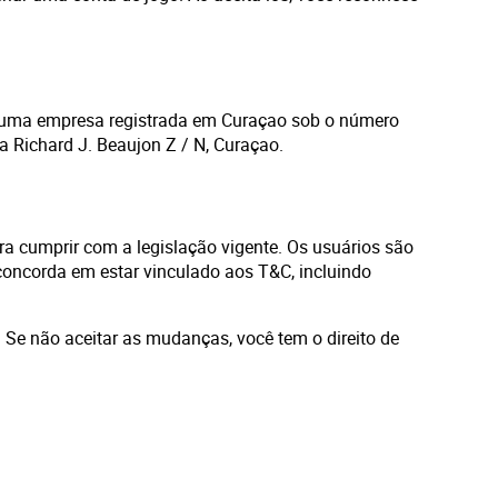
 uma empresa registrada em Curaçao sob o número
 Richard J. Beaujon Z / N, Curaçao.
ra cumprir com a legislação vigente. Os usuários são
 concorda em estar vinculado aos T&C, incluindo
Se não aceitar as mudanças, você tem o direito de