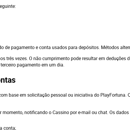
eguinte:
o de pagamento e conta usados para depósitos. Métodos altern
os três vezes. O não cumprimento pode resultar em deduções 
 terceiro pagamento em um dia.
ontas
 com base em solicitação pessoal ou iniciativa do PlayFortuna. 
 momento, notificando o Cassino por e-mail ou chat. Os dados
a conta;