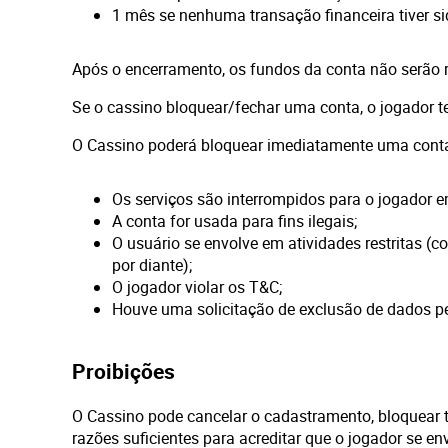
1 mês se nenhuma transação financeira tiver sid
Após o encerramento, os fundos da conta não serão 
Se o cassino bloquear/fechar uma conta, o jogador ter
O Cassino poderá bloquear imediatamente uma conta
Os serviços são interrompidos para o jogador e
A conta for usada para fins ilegais;
O usuário se envolve em atividades restritas (
por diante);
O jogador violar os T&C;
Houve uma solicitação de exclusão de dados p
Proibições
O Cassino pode cancelar o cadastramento, bloquear t
razões suficientes para acreditar que o jogador se e