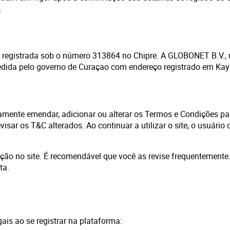
.
 registrada sob o número 313864 no Chipre. A GLOBONET B.V.,
edida pelo governo de Curaçao com endereço registrado em Kaya
icamente emendar, adicionar ou alterar os Termos e Condições pa
sar os T&C alterados. Ao continuar a utilizar o site, o usuário
o no site. É recomendável que você as revise frequentemente. 
ta.
ais ao se registrar na plataforma: