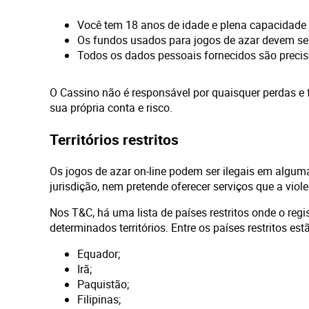
Você tem 18 anos de idade e plena capacidade j
Os fundos usados para jogos de azar devem ser
Todos os dados pessoais fornecidos são preciso
O Cassino não é responsável por quaisquer perdas e 
sua própria conta e risco.
Territórios restritos
Os jogos de azar on-line podem ser ilegais em algum
jurisdição, nem pretende oferecer serviços que a vio
Nos T&C, há uma lista de países restritos onde o re
determinados territórios. Entre os países restritos est
Equador;
Irã;
Paquistão;
Filipinas;