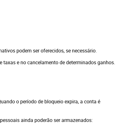
ativos podem ser oferecidos, se necessário.
de taxas e no cancelamento de determinados ganhos.
Quando o período de bloqueio expira, a conta é
 pessoais ainda poderão ser armazenados: